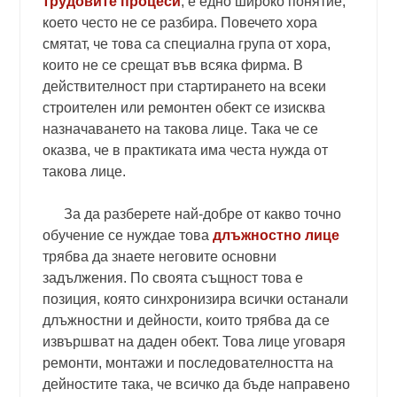
трудовите процеси
, е едно широко понятие,
което често не се разбира. Повечето хора
смятат, че това са специална група от хора,
които не се срещат във всяка фирма. В
действителност при стартирането на всеки
строителен или ремонтен обект се изисква
назначаването на такова лице. Така че се
оказва, че в практиката има честа нужда от
такова лице.
За да разберете най-добре от какво точно
обучение се нуждае това
длъжностно лице
трябва да знаете неговите основни
задължения. По своята същност това е
позиция, която синхронизира всички останали
длъжностни и дейности, които трябва да се
извършват на даден обект. Това лице уговаря
ремонти, монтажи и последователността на
дейностите така, че всичко да бъде направено