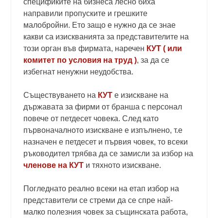
спецификите на бизнеса лесно биха
направили пропуските и грешките
малобройни. Ето защо е нужно да се знае
какви са изискванията за представителите на
този орган във фирмата, наречен
КУТ ( или
комитет по условия на труд )
, за да се
избегнат ненужни неудобства.
Съществуването на
КУТ
е изискване на
държавата за фирми от бранша с персонал
повече от петдесет човека. След като
първоначалното изискване е изпълнено, т.е
назначен е петдесет и първия човек, то всеки
ръководител трябва да се замисли за избор на
членове на КУТ
и тяхното изискване.
Погледнато реално всеки на етап избор на
представители се стреми да се спре най-
малко полезния човек за същинската работа,