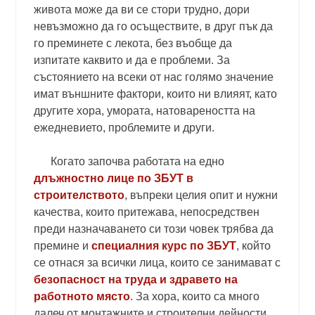
живота може да ви се стори трудно, дори
невъзможно да го осъществите, в друг пък да
го преминете с лекота, без въобще да
изпитате каквито и да е проблеми. За
състоянието на всеки от нас голямо значение
имат външните фактори, които ни влияят, като
другите хора, умората, натовареността на
ежедневието, проблемите и други.
Когато започва работата на едно
длъжностно лице по ЗБУТ в
строителството
, въпреки целия опит и нужни
качества, които притежава, непосредствен
преди назначаването си този човек трябва да
премине и
специалния курс по ЗБУТ
, който
се отнася за всички лица, които се занимават с
безопасност на труда и здравето на
работното място
. За хора, които са много
далеч от монтажните и строителни дейности,