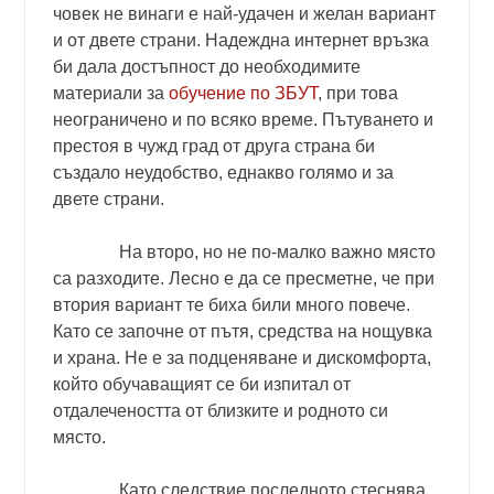
човек не винаги е най-удачен и желан вариант
и от двете страни. Надеждна интернет връзка
би дала достъпност до необходимите
материали за
обучение по ЗБУТ
, при това
неограничено и по всяко време. Пътуването и
престоя в чужд град от друга страна би
създало неудобство, еднакво голямо и за
двете страни.
На второ, но не по-малко важно място
са разходите. Лесно е да се пресметне, че при
втория вариант те биха били много повече.
Като се започне от пътя, средства на нощувка
и храна. Не е за подценяване и дискомфорта,
който обучаващият се би изпитал от
отдалечеността от близките и родното си
място.
Като следствие последното стеснява