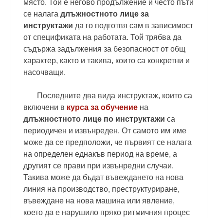
място. Той е негово продължение и често пъти
се налага
длъжностното лице за
инструктажи
да го подготвя сам в зависимост
от спецификата на работата. Той трябва да
съдържа задължения за безопасност от общ
характер, както и такива, които са конкретни и
насочващи.
Последните два вида инструктаж, които са
включени в
курса за обучение
на
длъжностното лице по инструктажи
са
периодичен и извънреден. От самото им име
може да се предположи, че първият се налага
на определен еднакъв период на време, а
другият се прави при извънредни случаи.
Такива може да бъдат въвеждането на нова
линия на производство, пр
еструктуриране,
въвеждане на нова машина или явление,
което да е нарушило пряко ритмичния процес