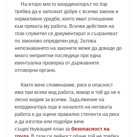
На второ място координаторът по
бзр
трябва да е запознат добре с всички закони и
нормативни уредби, които имат отношение
към пряката му работа. Всички действия на
този служител се документират и съхраняват
по законово определен ред. Затова
непознаването на законите може да доведе до
много неприятни последици при една
евентуална проверка от държавните
отговорни органи.
Както вече споменахме, риск и опасност
има при всеки вид работа, макар и той да не е
лесно видим за всички. Задължение на
координатора още в началото на неговата
работа е да оцени правилно степента на риск
и да изготви или подобри вече
съществуващия план за
безопасност на
труда
. В тази си дейност обаче той не трябва