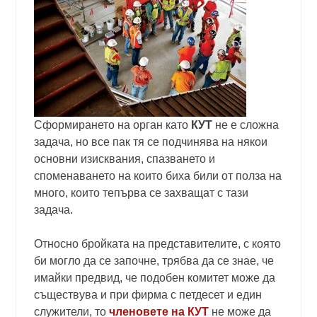
Сформирането на орган като
КУТ
не е сложна
задача, но все пак тя се подчинява на някои
основни изисквания, спазването и
споменаването на които биха били от полза на
много, които тепърва се захващат с тази
задача.
Относно бройката на представителите, с която
би могло да се започне, трябва да се знае, че
имайки предвид, че подобен комитет може да
съществува и при фирма с петдесет и един
служители, то
членовете на КУТ
не може да