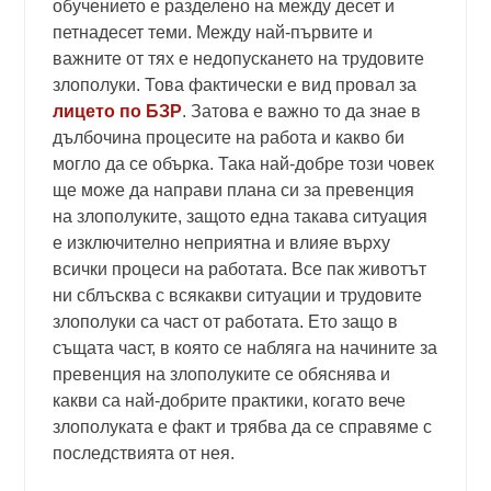
обучението е разделено на между десет и
петнадесет теми. Между най-първите и
важните от тях е недопускането на трудовите
злополуки. Това фактически е вид провал за
лицето по БЗР
. Затова е важно то да знае в
дълбочина процесите на работа и какво би
могло да се обърка. Така най-добре този човек
ще може да направи плана си за превенция
на злополуките, защото една такава ситуация
е изключително неприятна и влияе върху
всички процеси на работата. Все пак животът
ни сблъсква с всякакви ситуации и трудовите
злополуки са част от работата. Ето защо в
същата част, в която се набляга на начините за
превенция на злополуките се обяснява и
какви са най-добрите практики, когато вече
злополуката е факт и трябва да се справяме с
последствията от нея.