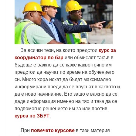
За всички тези, на които предстои
курс за
координатор по бзр
или обмислят такъв в
бъдеще е важно да се каже какво точно им
предстои да научат по време на обучението
си. Много хора искат да бъдат максимално
информирани преди да се впуснат в каквото и
да е ново начинание. Ето защо е важно да се
даде информация именно на тях и така да се
подпомогне решението им за или против
курса по ЗБУТ
.
При
повечето курсове
в тази материя