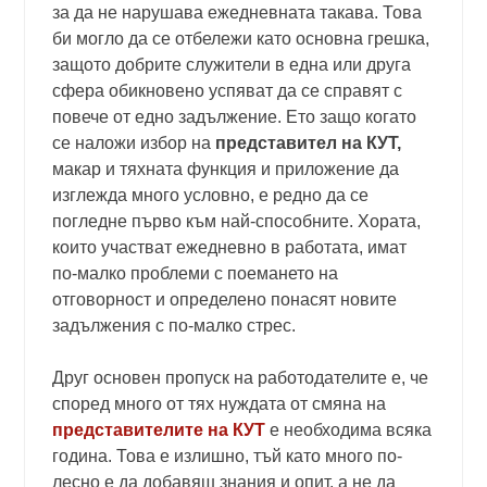
за да не нарушава ежедневната такава. Това
би могло да се отбележи като основна грешка,
защото добрите служители в една или друга
сфера обикновено успяват да се справят с
повече от едно задължение. Ето защо когато
се наложи избор на
представител на КУТ,
макар и тяхната функция и приложение да
изглежда много условно, е редно да се
погледне първо към най-способните. Хората,
които участват ежедневно в работата, имат
по-малко проблеми с поемането на
отговорност и определено понасят новите
задължения с по-малко стрес.
Друг основен пропуск на работодателите е, че
според много от тях нуждата от смяна на
представителите на КУТ
е необходима всяка
година. Това е излишно, тъй като много по-
лесно е да добавяш знания и опит, а не да