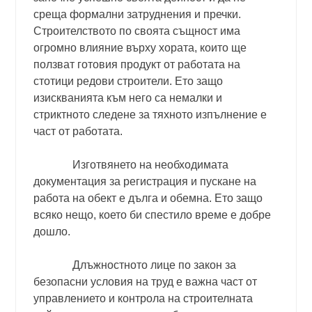
среща формални затруднения и пречки.
Строителството по своята същност има
огромно влияние върху хората, които ще
ползват готовия продукт от работата на
стотици редови строители. Ето защо
изискванията към него са немалки и
стриктното следене за тяхното изпълнение е
част от работата.
Изготвянето на необходимата
документация за регистрация и пускане на
работа на обект е дълга и обемна. Ето защо
всяко нещо, което би спестило време е добре
дошло.
Длъжностното лице по закон за
безопасни условия на труд е важна част от
управлението и контрола на строителната