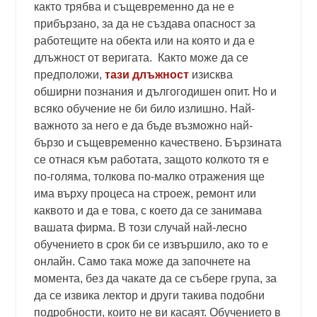
както трябва и същевременно да не е
прибързано, за да не създава опасност за
работещите на обекта или на която и да е
длъжност от веригата. Както може да се
предположи,
тази длъжност
изисква
обширни познания и дългогодишен опит. Но и
всяко обучение не би било излишно. Най-
важното за него е да бъде възможно най-
бързо и същевременно качествено. Бързината
се отнася към работата, защото колкото тя е
по-голяма, толкова по-малко отражения ще
има върху процеса на строеж, ремонт или
каквото и да е това, с което да се занимава
вашата фирма. В този случай най-лесно
обучението в срок би се извършило, ако то е
онлайн. Само така може да започнете на
момента, без да чакате да се събере група, за
да се извика лектор и други такива подобни
подробности, които не ви касаят. Обучението в