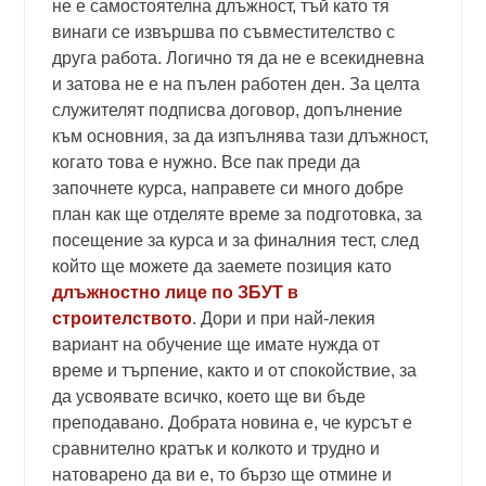
не е самостоятелна длъжност, тъй като тя
винаги се извършва по съвместителство с
друга работа. Логично тя да не е всекидневна
и затова не е на пълен работен ден. За целта
служителят подписва договор, допълнение
към основния, за да изпълнява тази длъжност,
когато това е нужно. Все пак преди да
започнете курса, направете си много добре
план как ще отделяте време за подготовка, за
посещение за курса и за финалния тест, след
който ще можете да заемете позиция като
длъжностно лице по ЗБУТ в
строителството
. Дори и при най-лекия
вариант на обучение ще имате нужда от
време и търпение, както и от спокойствие, за
да усвоявате всичко, което ще ви бъде
преподавано. Добрата новина е, че курсът е
сравнително кратък и колкото и трудно и
натоварено да ви е, то бързо ще отмине и