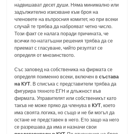
надвишават десет души. Няма минимално или
задължително изискване към броя на
членовете на въпросния комитет, но при всеки
случай те трябва да наброяват четно число.
Този факт се налага поради причината, че
всички по-нататъшни решения трябва да се
приемат с гласуване, чийто резултат се
определя от мнозинството.
Със заповед на собственика на фирмата се
определя поименно всеки, включен в
състава
на КУТ
. В списъка с представители трябва да
фигурира тяхното ЕГН и длъжност във
фирмата. Управителят или собственикът като
такъв не може пряко да членува в
КУТ
, което
има своята логика, но също и не би могъл да
остане не представен в него. Ето защо на него
се разрешава да има и назначи свои