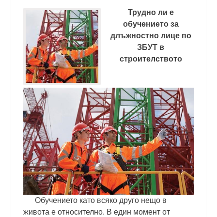
Трудно ли е
обучението за
длъжностно лице по
ЗБУТ в
строителството
Обучението като всяко друго нещо в
живота е относително. В един момент от