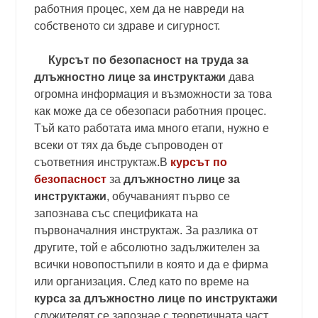
работния процес, хем да не навреди на
собственото си здраве и сигурност.
Курсът по безопасност на труда за
длъжностно лице за инструктажи
дава
огромна информация и възможности за това
как може да се обезопаси работния процес.
Тъй като работата има много етапи, нужно е
всеки от тях да бъде съпроводен от
съответния инструктаж.В
курсът по
безопасност
за
длъжностно лице за
инструктажи
, обучаваният първо се
запознава със спецификата на
първоначалния инструктаж. За разлика от
другите, той е абсолютно задължителен за
всички новопостъпили в която и да е фирма
или организация. След като по време на
курса за длъжностно лице по инструктажи
служителят се запознае с теоретичната част,