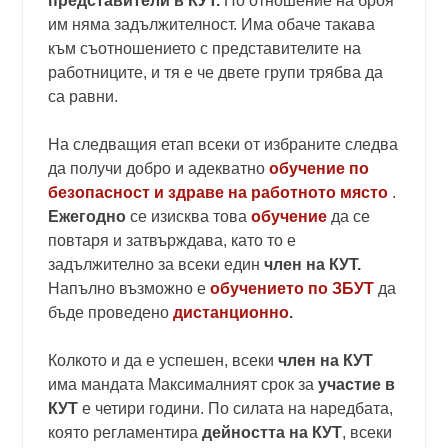
представители в КУТ.
По отношение на броя
им няма задължителност. Има обаче такава
към съотношението с представителите на
работниците, и тя е че двете групи трябва да
са равни.
На следващия етап всеки от избраните следва
да получи добро и адекватно
обучение по
безопасност и здраве на работното място
.
Ежегодно
се изисква това
обучение
да се
повтаря и затвърждава, като то е
задължително за всеки един
член на КУТ.
Напълно възможно е
обучението по ЗБУТ
да
бъде проведено
дистанционно
.
Колкото и да е успешен, всеки
член на КУТ
има мандата Максималният срок за
участие в
КУТ
е четири години. По силата на наредбата,
която регламентира
дейността на КУТ
, всеки