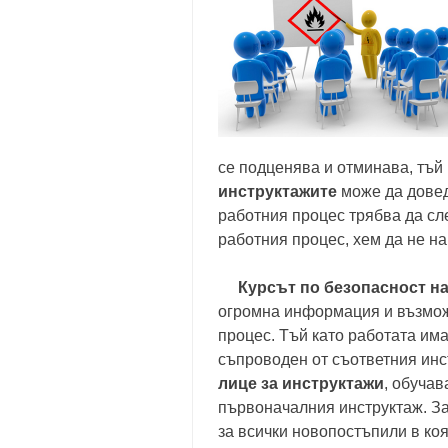
се подценява и отминава, тъй
инструктажите
може да довед
работния процес трябва да сле
работния процес, хем да не на
Курсът по безопасност на
огромна информация и възможн
процес. Тъй като работата има
съпроводен от съответния инс
лице за инструктажи
, обуча
първоначалния инструктаж. За
за всички новопостъпили в коя