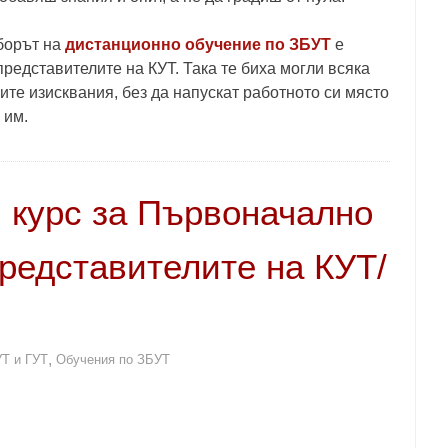
борът на
дистанционно обучение по ЗБУТ
е
редставителите на КУТ. Така те биха могли всяка
ите изисквания, без да напускат работното си място
 им.
 курс за Първоначално
редставителите на КУТ/
,
УТ и ГУТ
Обучения по ЗБУТ