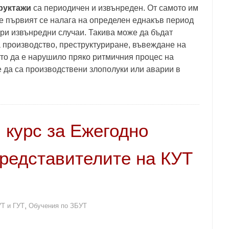
руктажи
са периодичен и извънреден. От самото им
е първият се налага на определен еднакъв период
при извънредни случаи. Такива може да бъдат
 производство, пр
еструктуриране, въвеждане на
то да е нарушило пряко ритмичния процес на
 да са производствени злополуки или аварии в
 курс за Ежегодно
представителите на КУТ
,
УТ и ГУТ
Обучения по ЗБУТ