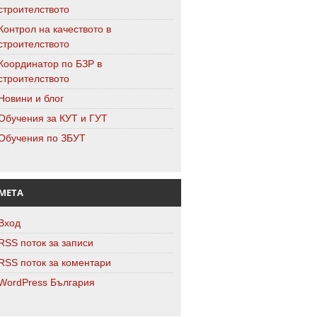
строителството
Контрол на качеството в
строителството
Координатор по БЗР в
строителството
Новини и блог
Обучения за КУТ и ГУТ
Обучения по ЗБУТ
МЕТА
Вход
RSS поток за записи
RSS поток за коментари
WordPress България