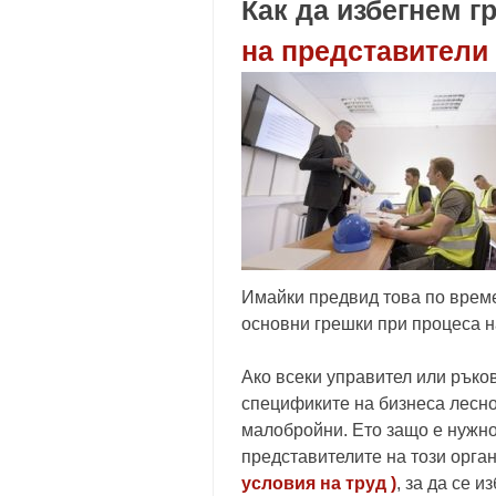
Как да избегнем 
на представители
Имайки предвид това по време
основни грешки при процеса н
Ако всеки управител или ръко
спецификите на бизнеса лесно
малобройни. Ето защо е нужно 
представителите на този орга
условия на труд )
, за да се 