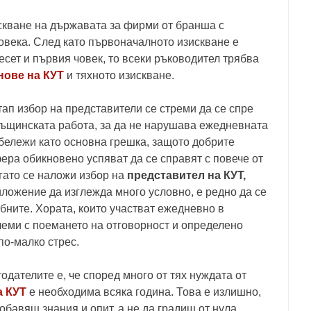
скване на държавата за фирми от бранша с
човека. След като първоначалното изискване е
десет и първия човек, то всеки ръководител трябва
нове на КУТ
и тяхното изискване.
тап избор на представители се стреми да се спре
същинската работа, за да не нарушава ежедневната
тбележи като основна грешка, защото добрите
ера обикновено успяват да се справят с повече от
гато се наложи избор на
представител на КУТ,
иложение да изглежда много условно, е редно да се
бните. Хората, които участват ежедневно в
леми с поемането на отговорност и определено
по-малко стрес.
одателите е, че според много от тях нуждата от
а КУТ
е необходима всяка година. Това е излишно,
обавяш знания и опит, а не да градиш от нула.