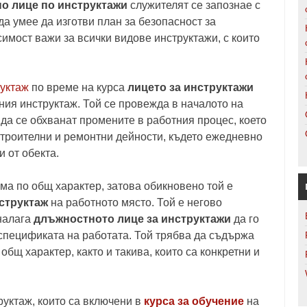
о лице по инструктажи
служителят се запознае с
 да умее да изготви план за безопасност за
имост важи за всички видове инструктажи, с които
уктаж
по време на курса
лицето за инструктажи
ния инструктаж. Той се провежда в началото на
 да се обхванат промените в работния процес, което
 строителни и ремонтни дейности, където ежедневно
и от обекта.
по общ характер, затова обикновено той е
структаж
на работното място. Той е негово
налага
длъжностното лице за инструктажи
да го
 спецификата на работата. Той трябва да съдържа
общ характер, както и такива, които са конкретни и
ктаж, които са включени в
курса за обучение
на