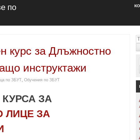
е по
КО
Т
н курс за Длъжностно
ащо инструктажи
,
ца по ЗБУТ
Обучения по ЗБУТ
КУРСА ЗА
 ЛИЦЕ ЗА
И