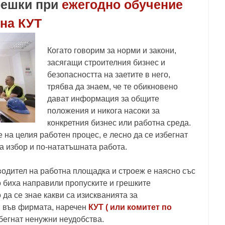
грешки при
ежегодно обучение
 на КУТ
Когато говорим за норми и закони,
засягащи строителния бизнес и
безопасността на заетите в него,
трябва да знаем, че те обикновено
дават информация за общите
положения и никога насоки за
конкретния бизнес или работна среда.
 на целия работен процес, е лесно да се избегнат
а избор и по-нататъшната работа.
водител на работна площадка и строеж е наясно със
 биха направили пропуските и грешките
да се знае какви са изискванията за
н във фирмата, наречен
КУТ ( или комитет по
избегнат ненужни неудобства.