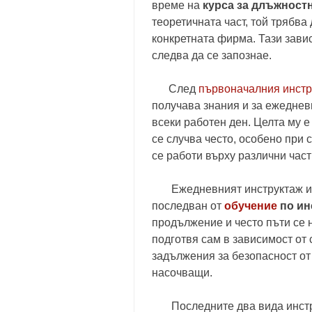
време на
курса за длъжностн
теоретичната част, той трябва
конкретната фирма. Тази завис
следва да се запознае.
След
първоначалния инстр
получава знания и за ежеднев
всеки работен ден. Целта му е
се случва често, особено при
се работи върху различни част
Ежедневният инструктаж има 
последван от
обучение
по ин
продължение и често пъти се 
подготвя сам в зависимост от
задължения за безопасност от 
насочващи.
Последните два вида инстру