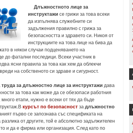
Длъжностното лице за
инструктажи
се грижи за това всеки
да изпълнява служебните си
задължения правилно с грижа за
безопасността и здравето си. Никоя от
инструкциите на това лице на бива да
 като в някои случаи подценяването на
е до фатални последици. Всеки участник в
два ясни правила за това как хем да облекчи
вреди на собственото си здраве и сигурност.
 труда за длъжностно лице за инструктажи
дава
ости за това как може да се обезопаси работния
 много етапи, нужно е всеки от тях да бъде
труктаж.В
курсът по безопасност
за
длъжностно
ваният първо се запознава със спецификата на
 разлика от другите, той е абсолютно задължителен
то и да е фирма или организация. След като по