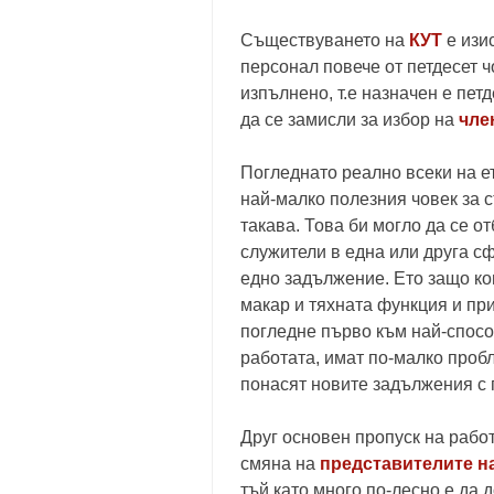
Съществуването на
КУТ
е изи
персонал повече от петдесет 
изпълнено, т.е назначен е пет
да се замисли за избор на
чле
Погледнато реално всеки на е
най-малко полезния човек за 
такава. Това би могло да се о
служители в една или друга сф
едно задължение. Ето защо ко
макар и тяхната функция и пр
погледне първо към най-спосо
работата, имат по-малко проб
понасят новите задължения с 
Друг основен пропуск на работ
смяна на
представителите н
тъй като много по-лесно е да д