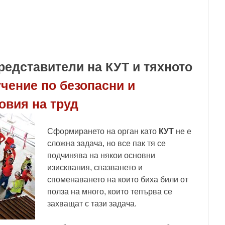
редставители на КУТ и тяхното
чение по безопасни и
овия на труд
Сформирането на орган като
КУТ
не е
сложна задача, но все пак тя се
подчинява на някои основни
изисквания, спазването и
споменаването на които биха били от
полза на много, които тепърва се
захващат с тази задача.